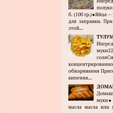
Ингре
полуко
б. (100 гр.)●Яйца
для заправки. Пр
этой...
ТУЛУМ
Ингред
муки2
солиС
концентрированно
обжаривания Приго
кипения...
ДОМАШ
Домаш
муки● 
масла масла или