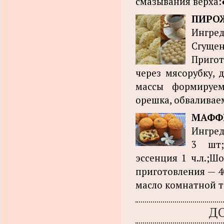
смазывания верха:●
ПИРОЖ
Ингред
Сгуще
Приго
через мясорубку, 
массы формируем
орешка, обваливаем
МАФФ
Ингред
3 шт;
эссенция 1 ч.л.;Ш
приготовления — 40
масло комнатной т
Д