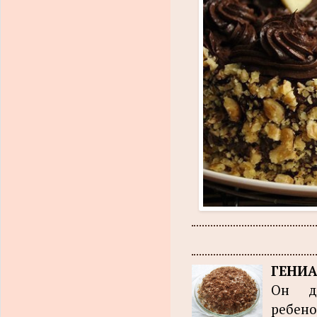
ГЕНИА
Он де
ребено