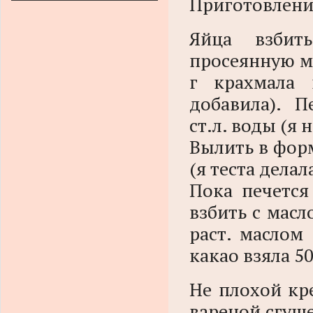
Приготовлени
Яйца взбит
просеянную му
г крахмала 
добавила). П
ст.л. воды (я 
Вылить в форм
(я теста дела
Пока печется
взбить с масл
раст. маслом
какао взяла 50
Не плохой кр
вареной сгуще