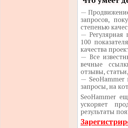
Что умеет д
— Продвижение
запросов, по
степенью качес
— Регулярная 
100 показател
качества проек
— Все известн
вечные ссылк
отзывы, статьи
— SeoHammer п
запросы, на ко
SeoHammer ещ
ускоряет про
результаты поя
Зарегистрир