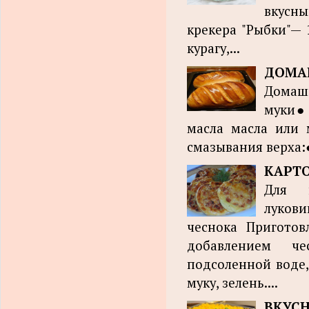
вкусны
крекера "Рыбки"— 
курагу,...
ДОМАШ
Домаш
муки● 
масла масла или
смазывания верха:●
КАРТО
Для 
луков
чеснока Пригото
добавлением че
подсоленной воде,
муку, зелень....
ВКУСН