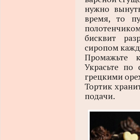
нужно вынуть
время, то п
полотенчиком
бисквит раз
сиропом каж
Промажьте 
Украсьте по 
грецкими оре
Тортик хранит
подачи.