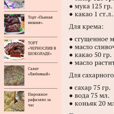
● мука 125 гр.
● какао 1 ст.л.
Торт «Пьяная
вишня».
Для крема:
● сгущенное м
ТОРТ
● масло сливо
«ЧЕРНОСЛИВ В
● какао 50 гр.
ШОКОЛАДЕ»
● масло растит
Салат
Для сахарного
«Любимый»
● сахар 75 гр.
● вода 75 мл.
Пирожное
рафаэлло за
● коньяк 20 м
час