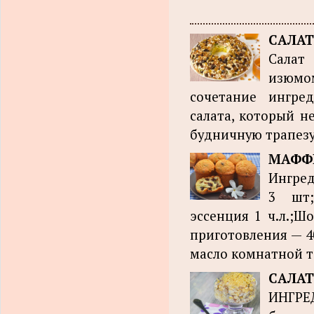
САЛАТ
Салат
изюмом
сочетание ингре
салата, который н
будничную трапезу
МАФФ
Ингред
3 шт;
эссенция 1 ч.л.;Ш
приготовления — 40
масло комнатной т
САЛАТ
ИНГРЕД