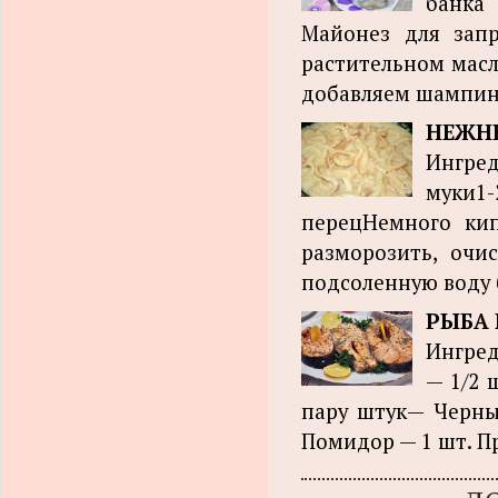
банка
Майонез для зап
растительном масл
добавляем шампинь
НЕЖН
Ингред
муки1
перецНемного кип
разморозить, очи
подсоленную воду б
РЫБА 
Ингред
— 1/2 
пару штук— Черны
Помидор — 1 шт. Пр