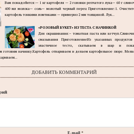
Вам понадобится:— 1 кг картофеля — 2 головки репчатого лука— 60 г слив
400 мл молока— соль— молотый черный перец Приготовление:1. Очистит
картофель тонкими ломтиками — примерно 2 мм толщиной. Лук...
«РОЗОВЫЙ БУКЕТ» ИЗ ТЕСТА С НАЧИНКОЙ
Для окрашивания:– томатная паста или кетчуп.Сливоч
смазывания ПриготовлениеИз указанных продуктов
эластичное тесто, скатываем в шар и пока
ем готовим начинку.Картофель отвариваем и делаем картофельное пюре. Мел
ариваем...
ДОБАВИТЬ КОММЕНТАРИЙ
рий
E-mail
*