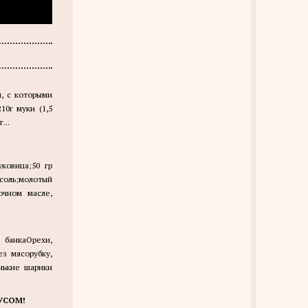
, с которыми
10г муки (1,5
...
ковица;50 гр
;соль;молотый
очном масле,
 банкаОрехи,
ез мясорубку,
нькие шарики
УСОМ!