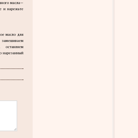
очного масла—
е и нарежьте
ное масло для
 замешиваем
 оставляем
ко нарезанный