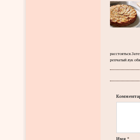
расстояться.Зат
репчатый лук обж
Коммента
Имя
*