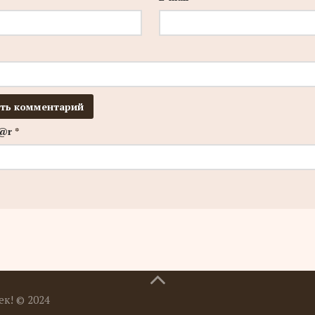
e@r
*
к! © 2024