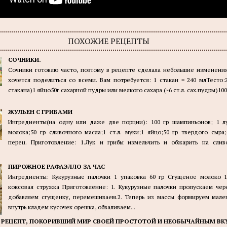
ПОХОЖИЕ РЕЦЕПТЫ
СОЧНИКИ.
Сочники готовлю часто, поэтому в рецепте сделала небольшие изменения
хочется поделиться со всеми. Вам потребуется: 1 стакан = 240 млТесто:2
стакана)1 яйцо50г сахарной пудры или мелкого сахара (~6 ст.л. сах.пудры)100г
ЖУЛЬЕН С ГРИБАМИ
Ингредиенты(на одну или даже две порции): 100 гр шампиньонов; 1 лу
молока;50 гр сливочного масла;1 ст.л. муки;1 яйцо;50 гр твердого сыра
перец. Приготовление: 1.Лук и грибы измельчить и обжарить на слив
ПИРОЖНОЕ РАФАЭЛЛО ЗА ЧАС
Ингредиенты: Кукурузные палочки 1 упаковка 60 гр Сгущеное молоко 1
коксовая стружка Приготовление: 1. Кукурузные палочки пропускаем чер
добавляем сгущенку, перемешиваем.2. Теперь из массы формируем мале
внутрь кладем кусочек орешка, обваливаем...
 РЕЦЕПТ, ПОКОРИВШИЙ МИР СВОЕЙ ПРОСТОТОЙ И НЕОБЫЧАЙНЫМ ВК